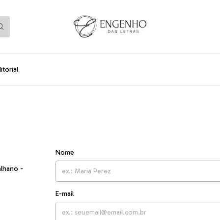
torial
Nome
alhano -
E-mail