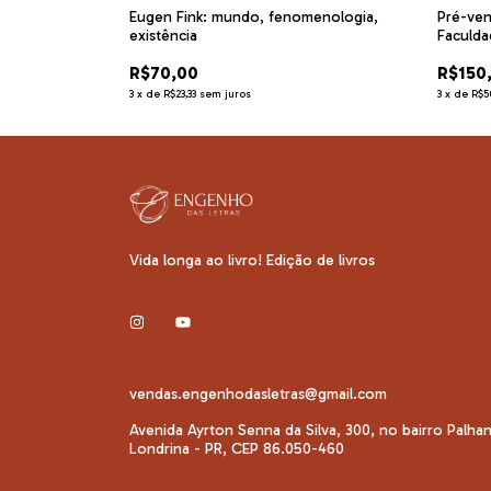
ineiros
Eugen Fink: mundo, fenomenologia,
Pré-ven
existência
Faculda
– 90 an
R$70,00
R$150
3
x
de
R$23,33
sem juros
3
x
de
R$5
Vida longa ao livro! Edição de livros
vendas.engenhodasletras@gmail.com
Avenida Ayrton Senna da Silva, 300, no bairro Palha
Londrina - PR, CEP 86.050-460