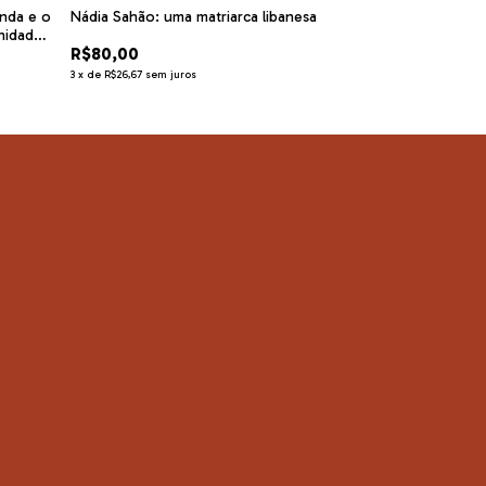
enda e o
Nádia Sahão: uma matriarca libanesa
UEL 55 Anos. Um
gnidade
R$80,00
R$120,00
3
x
de
R$26,67
sem juros
3
x
de
R$40,00
sem j