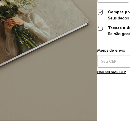
Compra pr
Seus dados 
Trocas e d
Se não gost
Entregas para o CEP
Meios de envio
Não sei meu CEP