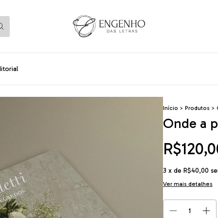
torial
Início
>
Produtos
>
Onde a p
R$120,0
3
x de
R$40,00
se
Ver mais detalhes