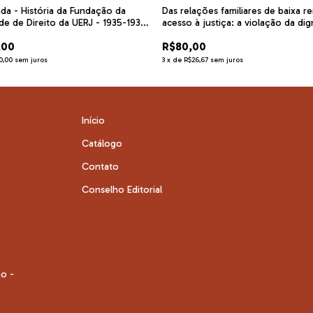
da - História da Fundação da
Das relações familiares de baixa r
de de Direito da UERJ - 1935-1939
acesso à justiça: a violação da di
os
da pessoa humana
,00
R$80,00
0,00
sem juros
3
x
de
R$26,67
sem juros
Início
Catálogo
Contato
Conselho Editorial
no -